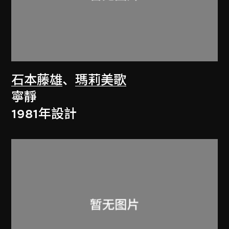
石本藤雄
、
瑪莉美歌
寧靜
1981年設計