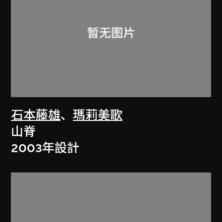
石本藤雄
、
瑪莉美歌
山脊
2003年設計