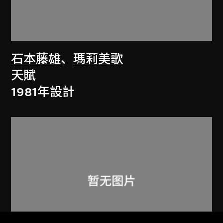
石本藤雄
、
瑪莉美歌
天賦
1981年設計