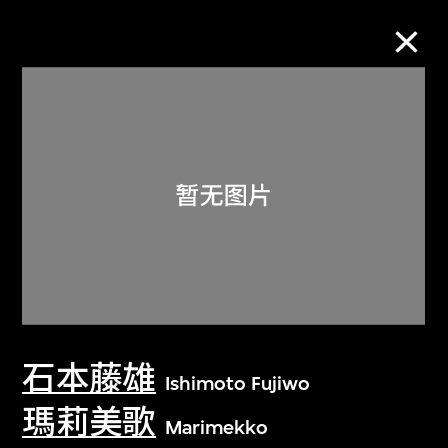
M+藏品
进一步筛选
搜索
关于M+藏品
石本藤雄
探索世界顶级的二十及二十一世纪视觉
Ishimoto Fujiwo
文化藏品。
瑪莉美歌
Marimekko