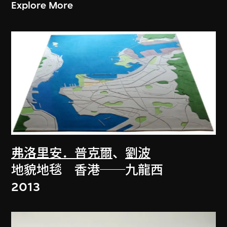
Explore More
弗洛里安．普克爾
、
劉波
地貌地毯 香港──九龍西
2013