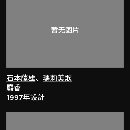
石本藤雄
、
瑪莉美歌
麝香
1997年設計