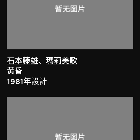
石本藤雄
、
瑪莉美歌
黃昏
1981年設計