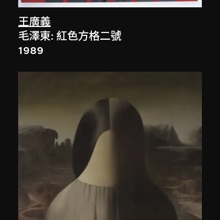
王廣義
毛澤東: 紅色方格二號
1989