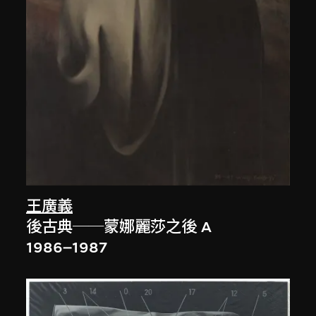
王廣義
後古典──蒙娜麗莎之後 A
1986–1987