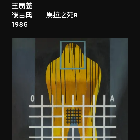
王廣義
後古典──馬拉之死B
1986