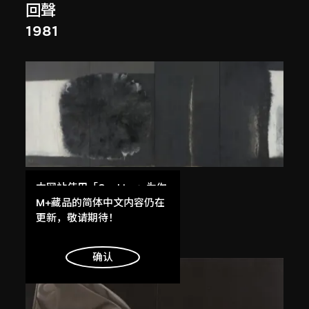
回聲
1981
張健君
本网站使用「Cookies」为你
提供最好的网站体验。
M+藏品的简体中文内容仍在
有 No.115
了解更多
更新，敬请期待！
1985–1986
明白
确认