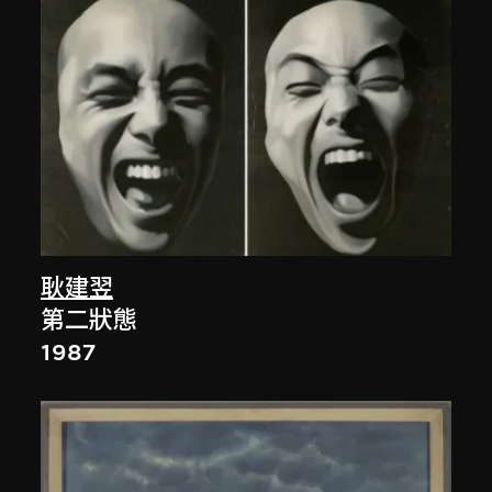
耿建翌
第二狀態
1987