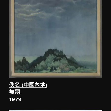
佚名 (中國內地)
無題
1979