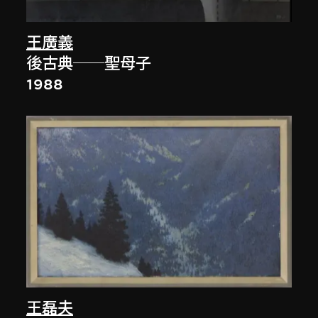
王廣義
後古典──聖母子
1988
王磊夫