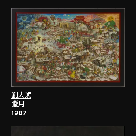
劉大鴻
臘月
1987