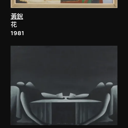
黃銳
花
1981