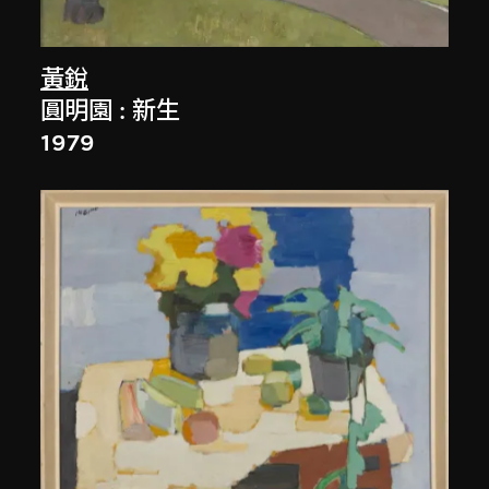
黃銳
圓明園 : 新生
1979