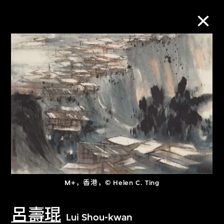
M+藏品
进一步筛选
搜索
关于M+藏品
M+，香港，© Helen C. Ting
探索世界顶级的二十及二十一世纪视觉
文化藏品。
呂壽琨
Lui Shou-kwan