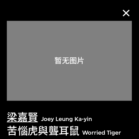
M+藏品
进一步筛选
搜索
关于M+藏品
梁嘉賢
探索世界顶级的二十及二十一世纪视觉
Joey Leung Ka-yin
文化藏品。
苦惱虎與聾耳鼠
Worried Tiger