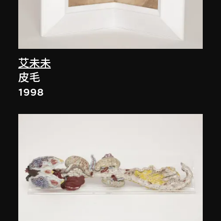
艾未未
皮毛
1998