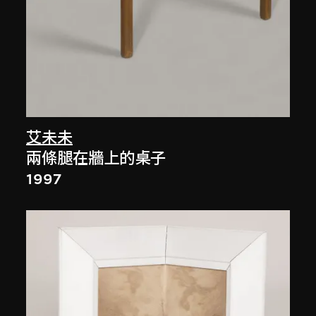
艾未未
兩條腿在牆上的桌子
1997