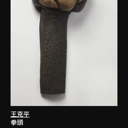
王克平
拳頭