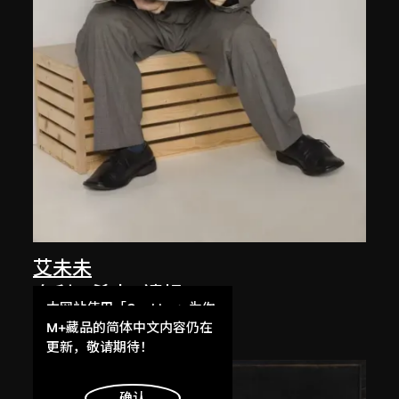
艾未未
烏利ㆍ希克 (讀報)
本网站使用「Cookies」为你
2004
提供最好的网站体验。
M+藏品的简体中文内容仍在
了解更多
更新，敬请期待！
明白
确认