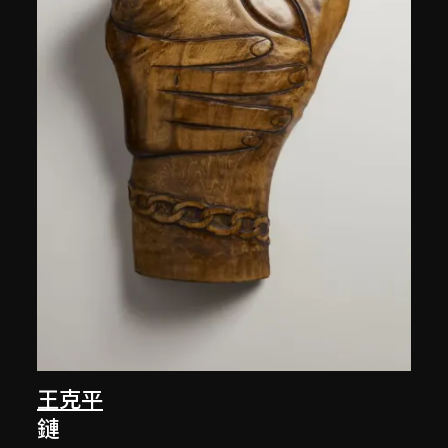
王克平
鏈