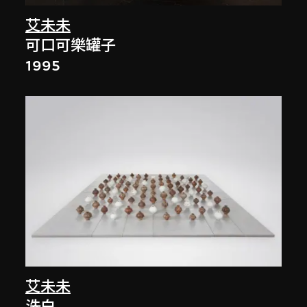
艾未未
可口可樂罐子
1995
艾未未
洗白