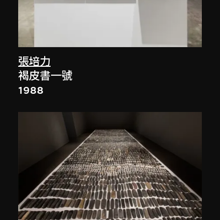
張培力
褐皮書一號
1988