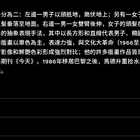
一分為二：左邊一男子以頭抵地，跪伏地上；另有一女
直髮垂落至地面。右邊一男一女雙臂後伸，女子的頭髮
形的抽象表現手法，其中以長方形和直線代表男子、橢
版畫以單色為主，表達力強，與文化大革命（1966至1
實影像和鮮艷色彩形成強烈對比；他的許多版畫作品皆
期刊《今天》。1986年移居巴黎之後，馬德升重拾
法。