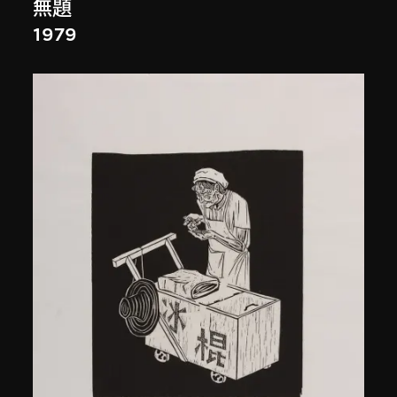
無題
1979