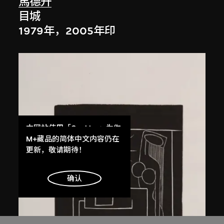
馬德升
目城
1979年，2005年印
本网站使用「Cookies」为你
提供最好的网站体验。
M+藏品的简体中文内容仍在
了解更多
更新，敬请期待！
明白
确认