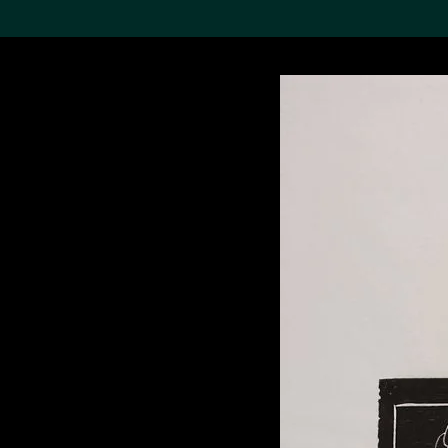
搜索M+藏品
Sea
19,052个结果
进一步筛选
关于M+藏品
探索世界顶级的二十及二十
一世纪视觉文化藏品。