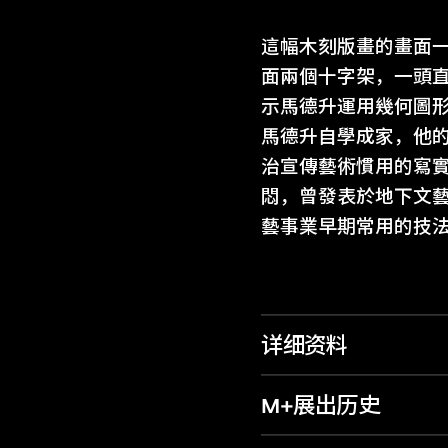
這幅木刻版畫的畫面
面兩個十字架，一頭
示馬德升運用幾何圖
馬德升自學成家，他的
治宣傳藝術慣用的寫
悶，曾發表於地下文藝
藝事業早期常用的技
详细资料
M+展出历史