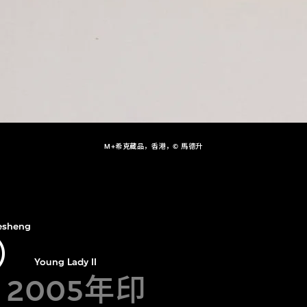
M+希克藏品，香港，© 馬德升
esheng
）
Young Lady II
，2005年印