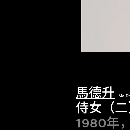
馬德升
Ma D
侍女（二
1980年