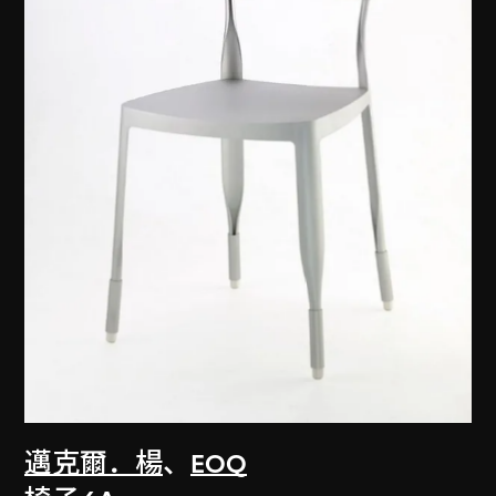
邁克爾．楊
、
EOQ