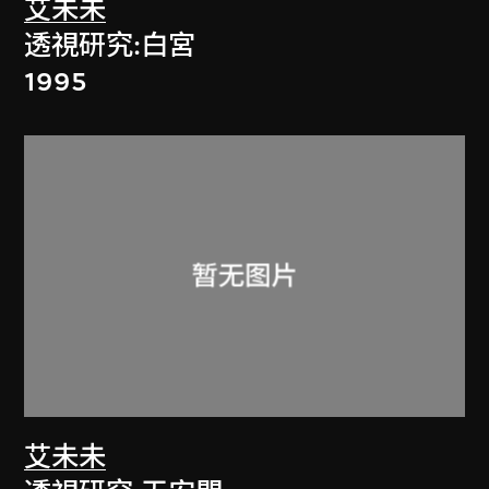
艾未未
透視研究:白宮
1995
艾未未