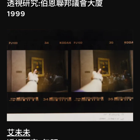
透視研究:伯恩聯邦議會大廈
1999
艾未未