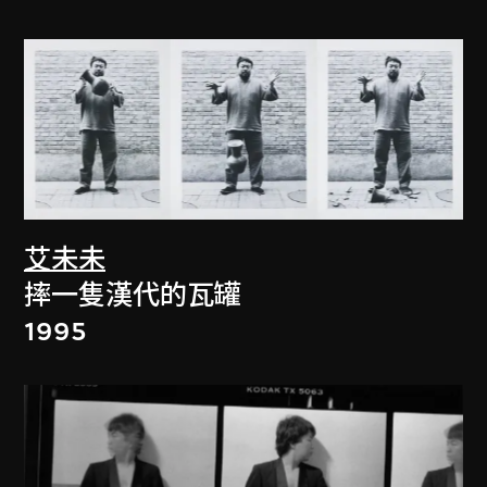
艾未未
摔一隻漢代的瓦罐
1995