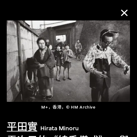
M+藏品
进一步筛选
搜索
关于M+藏品
M+，香港，© HM Archive
探索世界顶级的二十及二十一世纪视觉
平田實
文化藏品。
Hirata Minoru