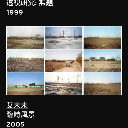
透視研究: 無題
1999
艾未未
臨時風景
2005