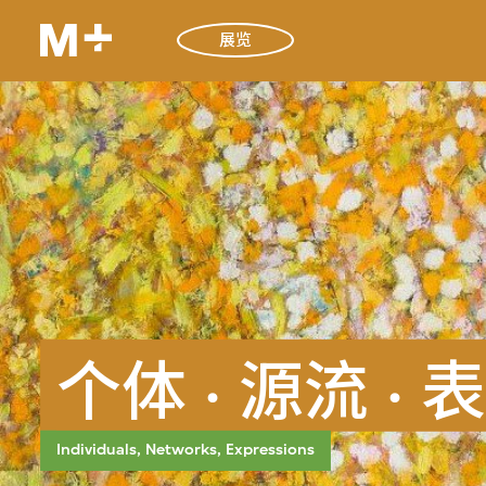
展览
个体 · 源流 · 
Individuals, Networks, Expressions