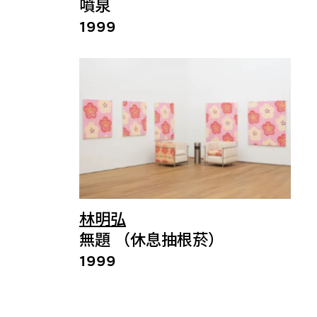
噴泉
1999
林明弘
無題 （休息抽根菸）
1999