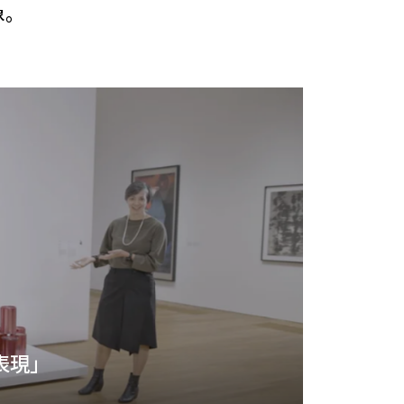
象。
 表現」