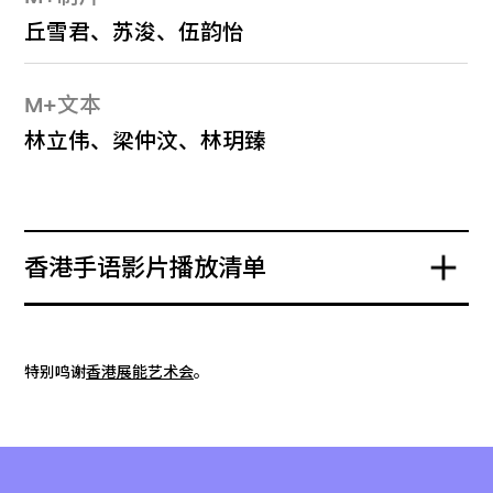
丘雪君、苏浚、伍韵怡
M+文本
林立伟、梁仲汶、林玥臻
香港手语影片播放清单
特别鸣谢
香港展能艺术会
。