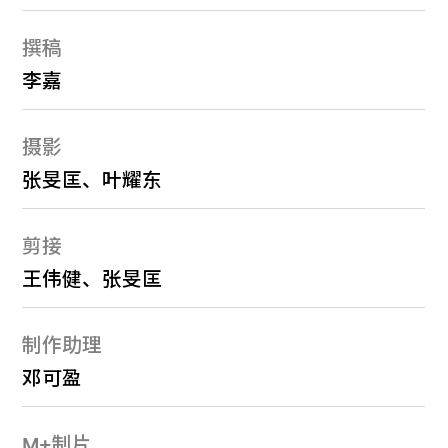
撰稿
李嘉
摄影
张旻匡、叶耀东
剪接
王伟健、张旻匡
制作助理
邓可盈
M+制片