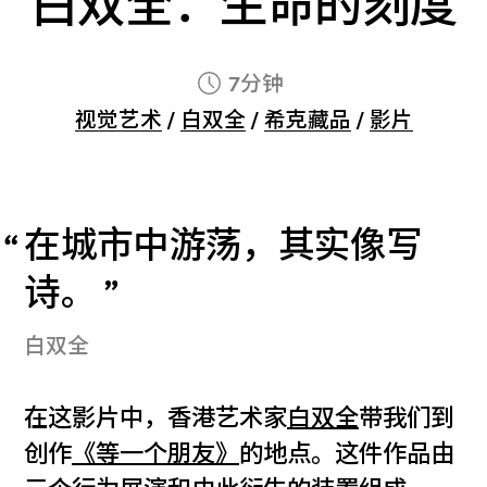
白双全：生命的刻度
7分钟
视觉艺术
/
白双全
/
希克藏品
/
影片
在城市中游荡，其实像写
诗。
白双全
在这影片中，香港艺术家
白双全
带我们到
创作
《等一个朋友》
的地点。这件作品由