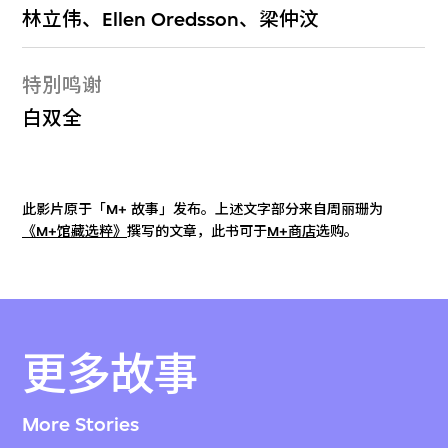
林立伟、Ellen Oredsson、梁仲汶
特別鸣谢
白双全
此影片原于「M+ 故事」发布。上述文字部分来自周丽珊为
《M+馆藏选粹》
撰写的文章，此书可于
M+商店
选购。
更多故事
More Stories