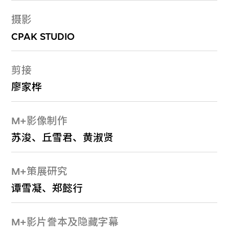
摄影
CPAK STUDIO
剪接
廖家桦
M+影像制作
苏浚、丘雪君、黄淑贤
M+策展研究
谭雪凝、郑懿行
M+影片誊本及隐藏字幕