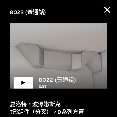
8022 (普通話)
8022 (普通話)
2:51
賞資料庫，收聽策展
夏洛特．波澤嫩斯克
T形組件（分叉），D系列方管