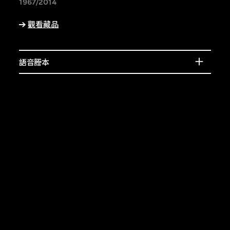
賓的介紹，或了解相
1967/2014
上的特徵。
觀看藏品
語音謄本