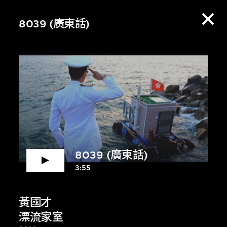
8039 (廣東話)
8039 (廣東話)
3:55
賞資料庫，收聽策展
黃國才
漂流家室