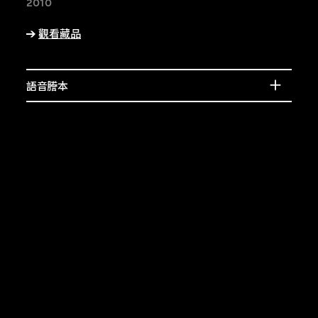
賓的介紹，或了解相
2010
上的特徵。
觀看藏品
語音謄本