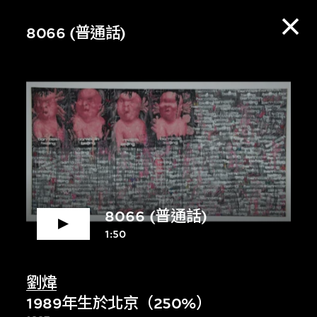
8066 (普通話)
8066 (普通話)
1:50
賞資料庫，收聽策展
劉煒
1989年生於北京（250%）