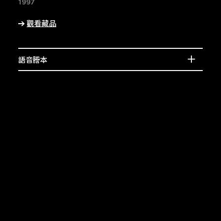
賓的介紹，或了解相
1997
上的特徵。
觀看藏品
語音謄本