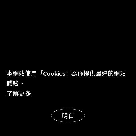
8048 (廣東話)
8048 (英語)
本網站使用「Cookies」為你提供最好的網站
草間彌生
草間彌生
體驗。
外衣
外衣
了解更多
明白
展示更多