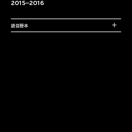
賓的介紹，或了解相
2015–2016
上的特徵。
語音謄本