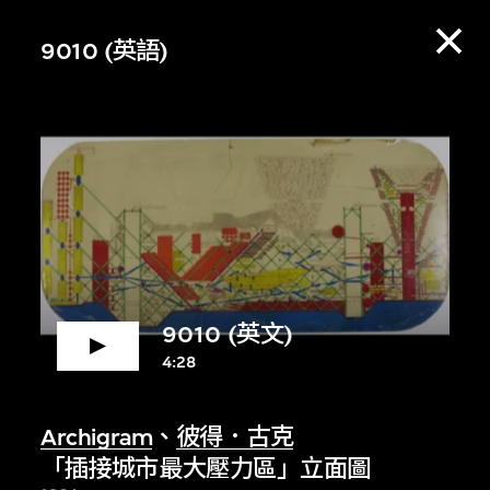
9010 (英語)
9010 (英文)
4:28
賞資料庫，收聽策展
Archigram
、
彼得．古克
「插接城市最大壓力區」立面圖