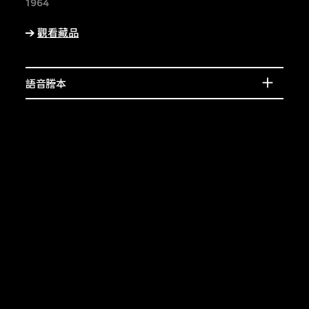
賓的介紹，或了解相
1964
上的特徵。
觀看藏品
語音謄本