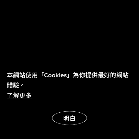
8048 (廣東話)
8048 (英語)
本網站使用「Cookies」為你提供最好的網站
草間彌生
草間彌生
體驗。
外衣
外衣
了解更多
明白
展示更多