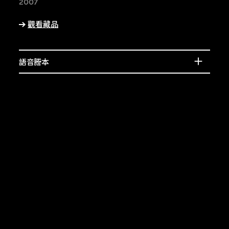
賓的介紹，或了解相
2007
上的特徵。
觀看藏品
語音謄本