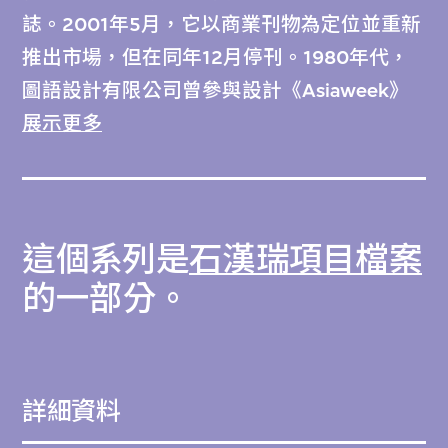
誌。2001年5月，它以商業刊物為定位並重新
推出市場，但在同年12月停刊。1980年代，
圖語設計有限公司曾參與設計《Asiaweek》
的刊頭及封面。
展示更多
按類型英文字母順序編排。
這個系列是
石漢瑞項目檔案
的一部分。
詳細資料