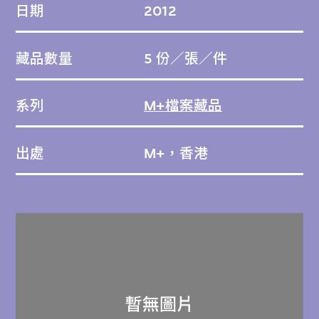
日期
2012
藏品數量
5 份／張／件
系列
M+檔案藏品
出處
M+，香港