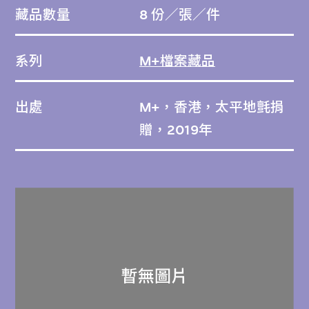
藏品數量
8 份／張／件
系列
M+檔案藏品
出處
M+，香港，太平地氈捐
贈，2019年