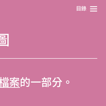
目​錄
圖
檔案
的一部分。