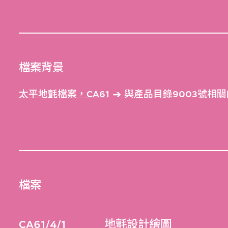
檔案背景
太平地氈檔案，CA61
與產品目錄9003號相關
檔案
CA61/4/1
地氈設計繪圖