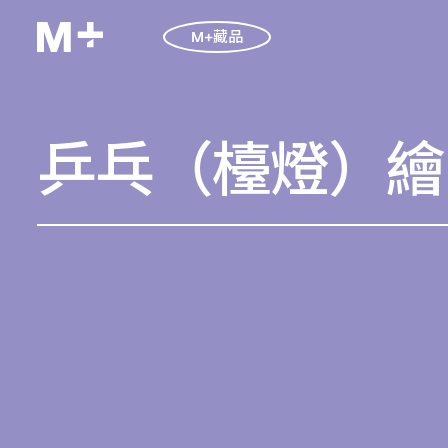
M+藏品
乒乓（檯燈）繪