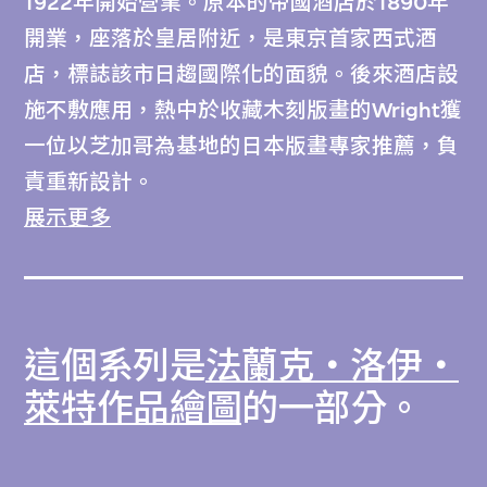
1922年開始營業。原本的帝國酒店於1890年
開業，座落於皇居附近，是東京首家西式酒
店，標誌該市日趨國際化的面貌。後來酒店設
施不敷應用，熱中於收藏木刻版畫的Wright獲
一位以芝加哥為基地的日本版畫專家推薦，負
責重新設計。
展示更多
Wright將美國「草原學派」風格融入H形的設
計佈局之中，草原學派的特點是層疊橫向平
面、垂直長方形窗戶，以及結合於建築中的裝
這個系列是
法蘭克‧洛伊‧
飾設計，圖帝國酒店是採用前哥倫布時期圖
案。平面圖的中央是連串露天和室內空間，包
萊特作品繪圖
的一部分。
括倒影池、花園、酒廊、一個多層入口，以及
一家華麗大餐廳。酒店外牆材料包括鋼筋水