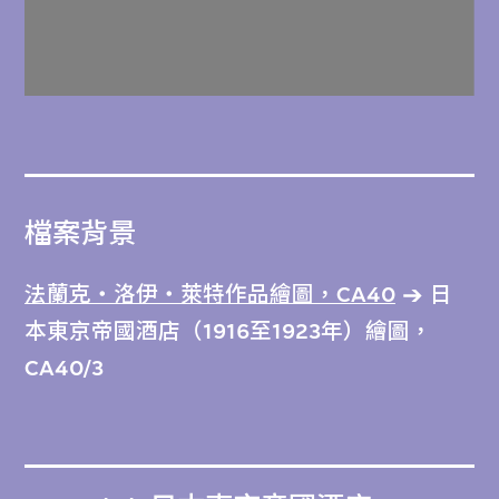
檔案背景
法蘭克‧洛伊‧萊特作品繪圖，CA40
日
本東京帝國酒店（1916至1923年）繪圖，
CA40/3