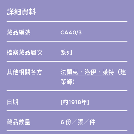
泥、黃磚，以及就地切割的大谷石；酒店的支
詳細資料
柱、飛簷、欄杆表面滿佈精美的幾何圖案，有
如把表面包覆起來的外層。
藏品編號
CA40/3
歷經1923年關東大地震（不巧當日酒店正式
檔案藏品層次
系列
開幕）及二戰時期空襲，帝國酒店尚能倖存，
但仍因根基動搖，於1960年代後期再度拆卸
其他相關各方
法蘭克．洛伊．萊特
（建
重建。酒店入口大堂經重建後，在愛知縣犬山
築師）
市戶外博物館明治村展出。
日期
[約1918年]
藏品數量
6 份／張／件