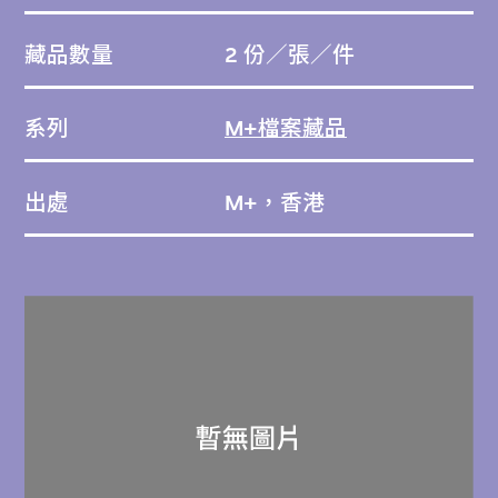
藏品數量
2 份／張／件
系列
M+檔案藏品
出處
M+，香港