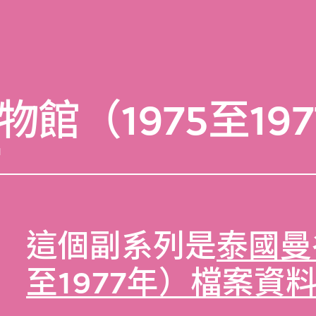
館（1975至19
d
這個副系列是
泰國曼
至1977年）檔案資