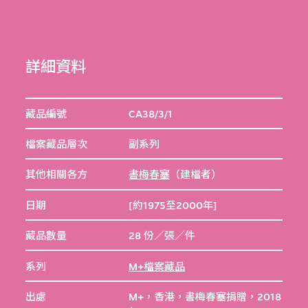
詳細資料
藏品編號
CA38/3/1
檔案藏品層次
副系列
其他相關各方
書梅春塞
（建檔者）
日期
[約1975至2000年]
藏品數量
28 份／張／件
系列
M+檔案藏品
出處
M+，香港，書梅春塞捐贈，2018