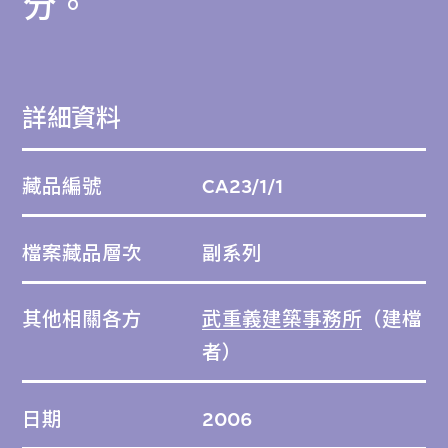
分。
工匠合作，這些工匠後來更合組了名為「風與
水之家」的建築公司。
詳細資料
藏品編號
CA23/1/1
檔案藏品層次
副系列
其他相關各方
武重義建築事務所
（建檔
者）
日期
2006