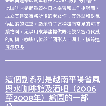
是越南建築師武重義在2006年設計的作品。
此咖啡店是武重義在日本學習和工作後歸國，
成立其建築事務所後的處女作；其外型和對氣
候因素的注重，顯示竹子這種越南常見的可持
續物料，足以用來築建提供既壯觀又富時代感
的結構。咖啡店位於半圓形人工湖上，橫跨連
串弧形地台。其中一個地台上蓋了個龐大的竹
展示更多
製屋頂，屋頂以7,000根幼長竹竿搭建而成，
竹竿來自名為泰竹的竹子，屋頂與地台成凹狀
的外形互相呼應。結構頂部以鋼筋加固，略向
這個副系列是
越南平陽省風
上傾，朝向地台的中央部分。武重義運用電腦
流體動力學軟件確定建築形態，而這種形態能
與水咖啡館及酒吧（2006
夠留住經周邊湖水冷卻的天然氣流。武重義在
至2008年）繪圖
的一部
試驗以竹子為建材時，與一些擅於運用竹材的