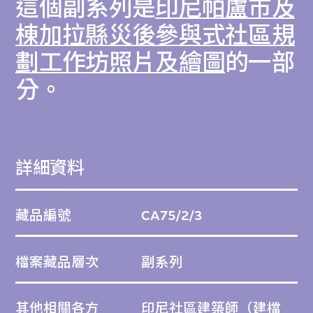
這個副系列是
印尼帕盧市及
棟加拉縣災後參與式社區規
劃工作坊照片及繪圖
的一部
分。
詳細資料
藏品編號
CA75/2/3
檔案藏品層次
副系列
其他相關各方
印尼社區建築師
（建檔