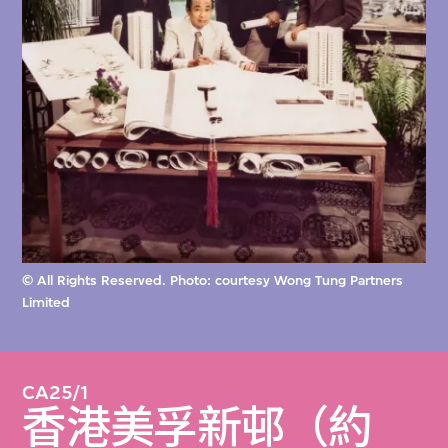
© All Rights Reserved. Photo: courtesy Wong Tung Partners
Limited
CA25/1
香港美孚新邨（約