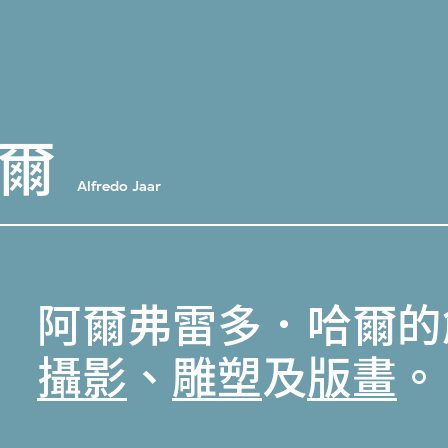
爾
Alfredo Jaar
阿爾弗雷多．哈爾的
攝影
、
雕塑
及
版畫
。