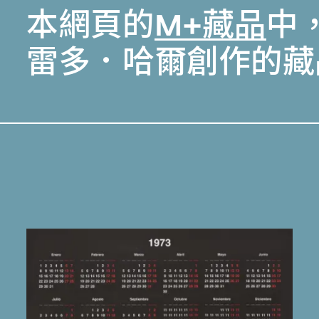
本網頁的
M+藏品
中
雷多．哈爾創作的藏