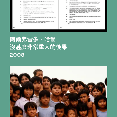
阿爾弗雷多．哈爾
沒甚麼非常重大的後果
2008