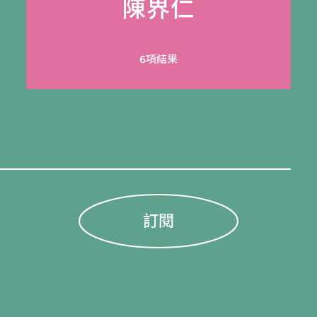
陳界仁
6項結果
訂閱