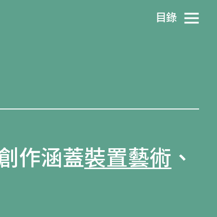
目​錄
創作涵蓋
裝置藝術
、