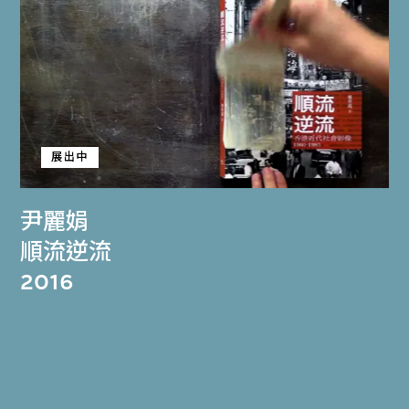
展出中
尹麗娟
順流逆流
2016