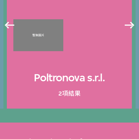
Poltronova s.r.l.
2項結果