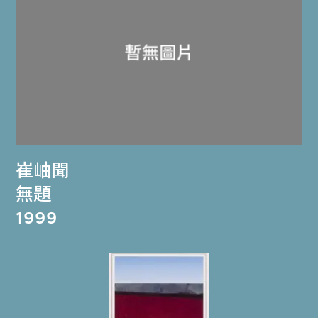
崔岫聞
無題
1999