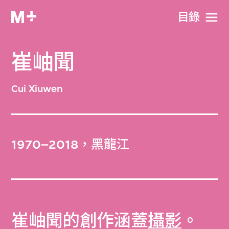
目​錄
崔岫聞
Cui Xiuwen
1970–2018，黑龍江
崔岫聞的創作涵蓋
攝影
。