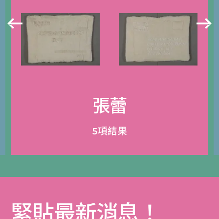
張蕾
5項結果
緊貼最新消息！