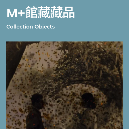
M+館藏藏品
Collection Objects