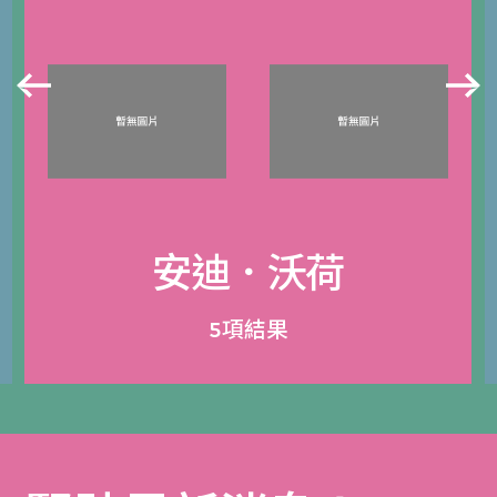
安迪．沃荷
5項結果