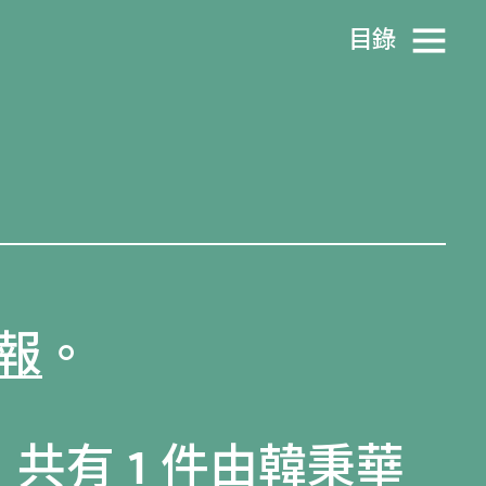
目​錄
報
。
，共有 1 件由韓秉華