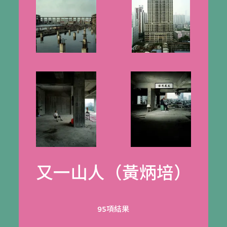
又一山人（黃炳培）
95項結果