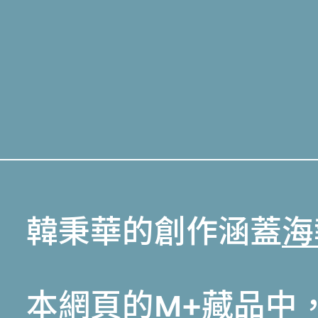
韓秉華的創作涵蓋
海
本網頁的
M+藏品
中