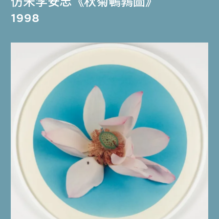
仿宋李安忠《秋菊鵪鶉圖》
1998