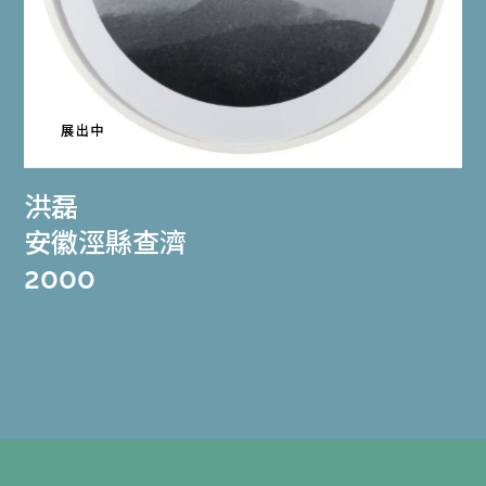
展出中
洪磊
安徽涇縣查濟
2000