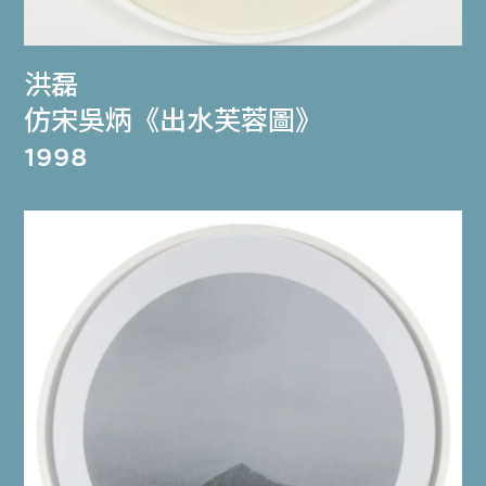
洪磊
仿宋吳炳《出水芙蓉圖》
1998