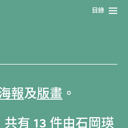
目​錄
海報
及
版畫
。
共有 13 件由石岡瑛