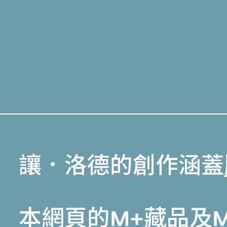
讓．洛德的創作涵蓋
本網頁的
M+藏品
及