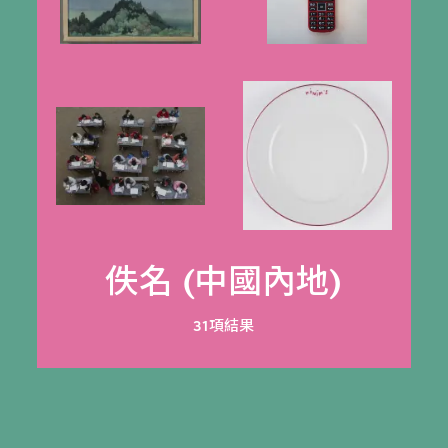
佚名 (中國內地)
31項結果