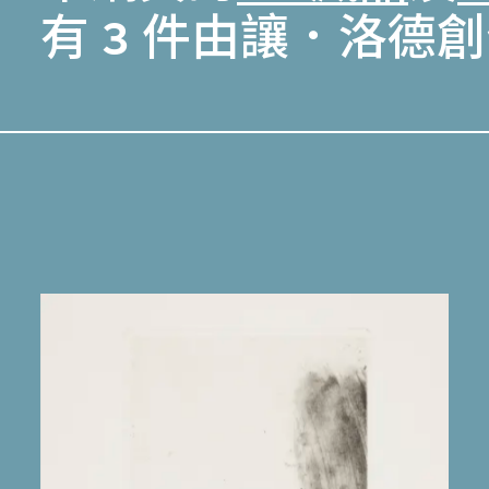
有 3 件由讓．洛德