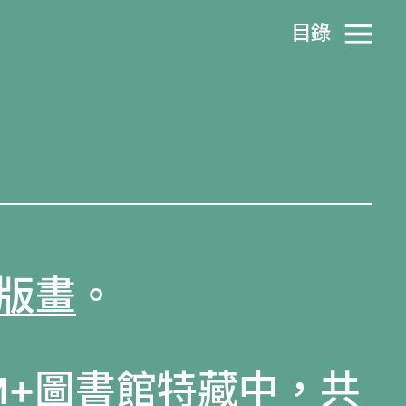
目​錄
版畫
。
M+圖書館特藏
中，共