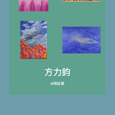
方力鈞
8項結果