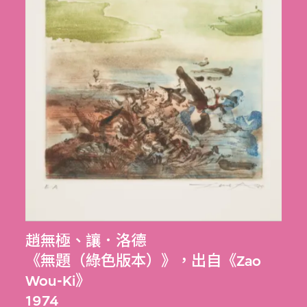
趙無極
、
讓．洛德
《無題（綠色版本）》，出自《Zao
Wou-Ki》
1974