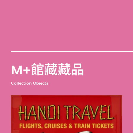
M+館藏藏品
Collection Objects