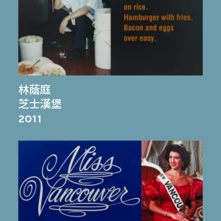
林蔭庭
芝士漢堡
2011