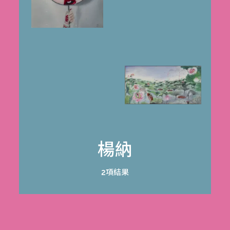
楊納
2項結果