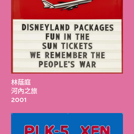
林蔭庭
河內之旅
2001