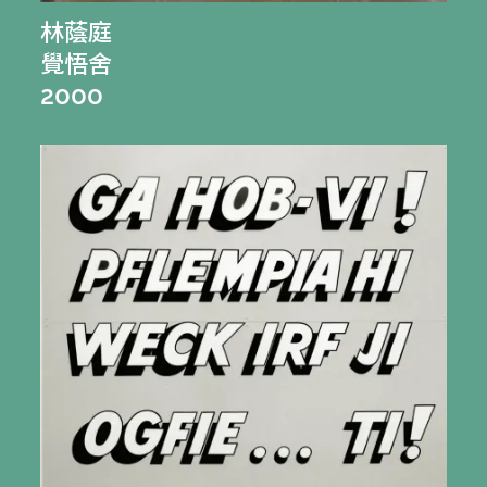
林蔭庭
覺悟舍
2000