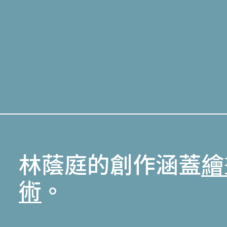
林蔭庭的創作涵蓋
繪
術
。