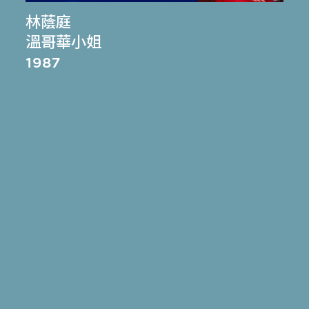
林蔭庭
溫哥華小姐
1987