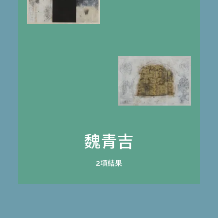
魏青吉
2項結果