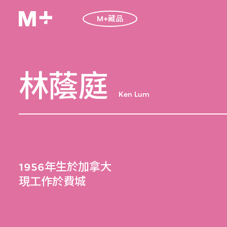
M+藏品
林蔭庭
Ken Lum
1956年生於加拿大
現工作於費城