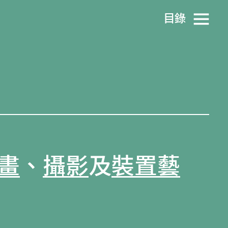
目​錄
畫
、
攝影
及
裝置藝