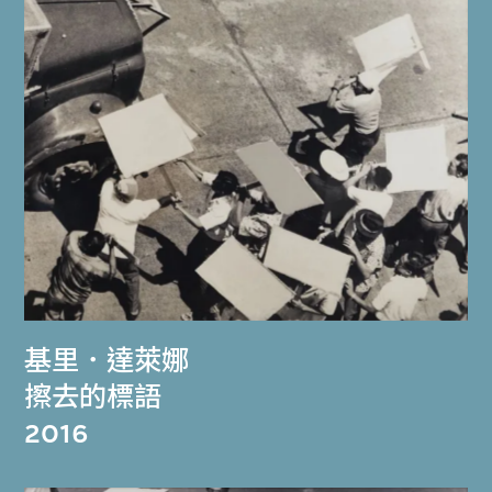
基里．達萊娜
擦去的標語
2016