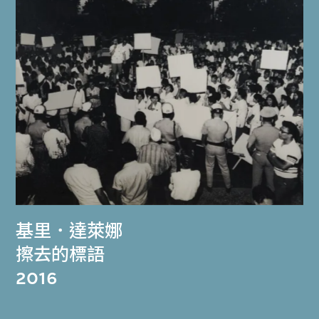
基里．達萊娜
擦去的標語
2016