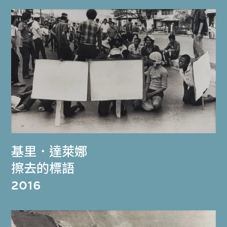
基里．達萊娜
擦去的標語
2016