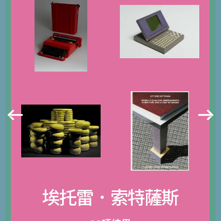
埃托雷．索特薩斯