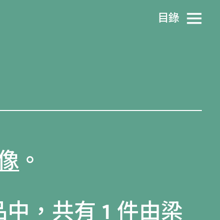
目​錄
像
。
品
中，共有 1 件由梁