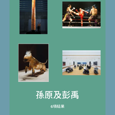
孫原及彭禹
6項結果