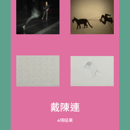
戴陳連
4項結果