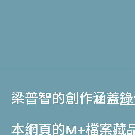
梁普智的創作涵蓋
錄
本網頁的
M+檔案藏