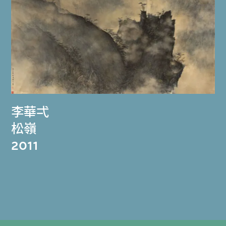
李華弌
松嶺
2011