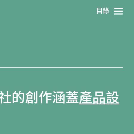
目​錄
社的創作涵蓋
產品設