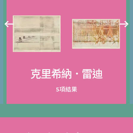
克里希納．雷迪
5項結果