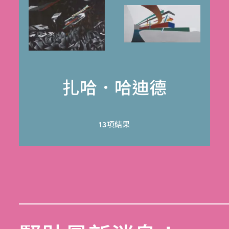
扎哈．哈迪德
13項結果