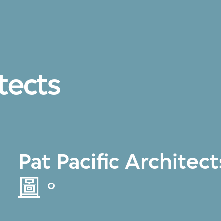
itects
Pat Pacific Archi
圖
。