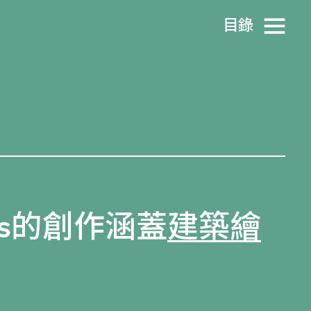
目​錄
tects的創作涵蓋
建築繪