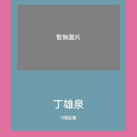
丁雄泉
1項結果