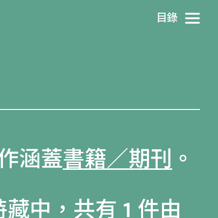
目​錄
作涵蓋
書籍／期刊
。
特藏
中，共有 1 件由