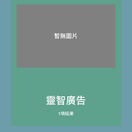
靈智廣告
1項結果