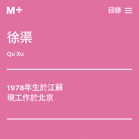
目​錄
徐渠
Qu Xu
1978年生於江蘇
現工作於北京