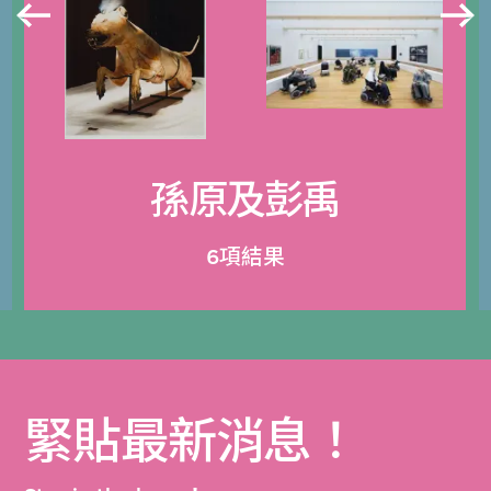
孫原及彭禹
6項結果
緊貼最新消息！